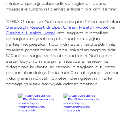
minlərlə qonağı qəbul edir və regionun aparıcı
müalicəvi turizm istiqamətlərindən biri kimi tanınır.
TABIA Group-un Naftalandakı portfelinə daxil olan
Garabagh Resort & Spa
,
Chinar Health Hotel
və
Gashalti Health Hotel
kimi sağlamlıq hotelləri
qonaqlara beynəlxalq standartlara uyğun
yerləşmə, peşəkar tibbi xidmətlər, fərdiləşdirilmiş
müalicə proqramları və spa imkanları təqdim edir.
Müasir qonaqpərvərlik standartlarını Naftalanın
əsrlər boyu formalaşmış müalicə ənənələri ilə
birləşdirən bu hotellər regionun sağlamlıq turizmi
potensialının inkişafında mühüm rol oynayır və hər
il dünyanın müxtəlif ölkələrindən gələn minlərlə
qonağa yüksək səviyyəli xidmət göstərir.