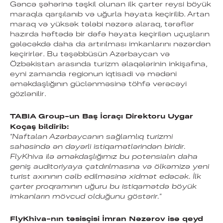
Gəncə şəhərinə təşkil olunan ilk çarter reysi böyük
maraqla qarşılanıb və uğurla həyata keçirilib. Artan
maraq və yüksək tələbi nəzərə alaraq, tərəflər
hazırda həftədə bir dəfə həyata keçirilən uçuşların
gələcəkdə daha da artırılması imkanlarını nəzərdən
keçirirlər. Bu təşəbbüsün Azərbaycan və
Özbəkistan arasında turizm əlaqələrinin inkişafına,
eyni zamanda regionun iqtisadi və mədəni
əməkdaşlığının güclənməsinə töhfə verəcəyi
gözlənilir.
TABIA Group-un Baş İcraçı Direktoru Uygar
Koçaş bildirib:
"Naftalan Azərbaycanın sağlamlıq turizmi
sahəsində ən dəyərli istiqamətlərindən biridir.
FlyKhiva ilə əməkdaşlığımız bu potensialın
daha
geniş auditoriyaya çatdırılmasına və ölkəmizə yeni
turist axınının cəlb edilməsinə xidmət edəcək. İlk
çarter proqramının uğuru
bu istiqamətdə böyük
imkanların mövcud olduğunu göstərir."
FlyKhiva-nın təsisçisi İmran Nəzərov isə qeyd