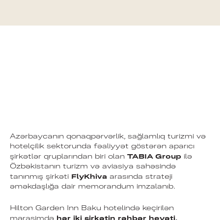
Azərbaycanın qonaqpərvərlik, sağlamlıq turizmi və
hotelçilik sektorunda fəaliyyət göstərən aparıcı
TABIA Group
şirkətlər qruplarından biri olan
ilə
Özbəkistanın turizm və aviasiya sahəsində
FlyKhiva
tanınmış şirkəti
arasında strateji
əməkdaşlığa dair memorandum imzalanıb.
Hilton Garden Inn Baku hotelində keçirilən
hər iki şirkətin rəhbər heyəti,
mərasimdə