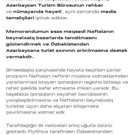
Azərbaycan Turizm Bürosunun rəhbər
nümayəndə heyəti
media
və
, eyni zamanda
təmsilçiləri
iştirak ediblər.
Memorandumun əsas məqsədi Naftalanın
beynəlxalq bazarlarda tanıdılmasını
gücləndirmək və Özbəkistandan
Azərbaycana
turist axınının artırılmasına dəstək
verməkdir.
Əməkdaşlıq çərçivəsində həyata keçirilən çarter
proqramı Naftalan neftinin müalicə xidmətlərindən
yararlanmaq istəyən qonaqların regiona birbaşa və
rahat şəkildə səfər etməsinə imkan yaradır. Bu
təşəbbüs qonaqların səyahət təcrübəsinin
yaxşılaşdırılmasına və Naftalanın beynəlxalq
turistlər üçün daha əlçatan istiqamətə
çevrilməsinə xidmət edir.
Tərəfdaşlığın ilk nəticələri artıq uğurla özünü
göstərib. FlyKhiva tərəfindən Özbəkistandan