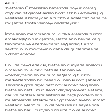
edib :
"Naftalan Özbəkistan bazarında böyük maraq
doğuran istiqamətlərdən biridir. Biz bu əməkdaşlıq
vasitəsilə Azərbaycanla turizm
əlaqələrinin daha da
inkişafına töhfə verməyi hədəfləyirik."
İmzalanan memorandum iki ölkə arasında turizm
əməkdaşlığının inkişafına, Naftalanın beynəlxalq
tanıtımına və Azərbaycanın sağlamlıq turizmi
sektorunun mövqeyinin daha da güclənməsinə
xidmət edəcək.
Onu da qeyd edək ki, Naftalan dünyada analoqu
olmayan müalicəvi nefti ilə tanınan və
Azərbaycanın ən mühüm sağlamlıq turizmi
mərkəzlərindən biri hesab olunan kurort şəhəridir.
Tərkibinə görə digər neft növlərindən fərqlənən
Naftalan nefti uzun illərdir dayaqhərəkət sistemi,
dəri və periferik sinir sistemi ilə bağlı problemlərin
müalicəsində effektiv təsir göstərən əvəzolunmaz
vasitədir. Məhz bu unikal təbii resurs sayəsində
Naftalan hər il dünyanın müxtəlif ölkələrindən