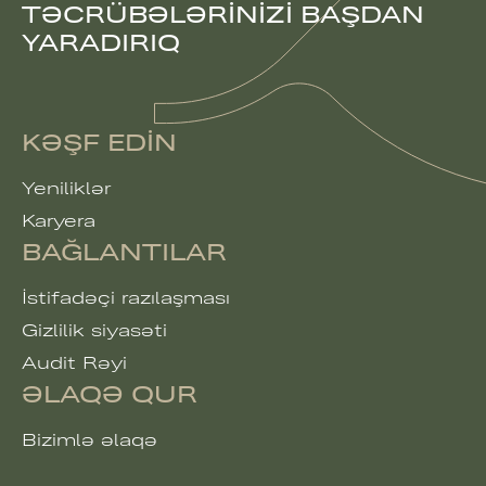
TƏCRÜBƏLƏRINIZI BAŞDAN
YARADIRIQ
KƏŞF EDIN
Yeniliklər
Karyera
BAĞLANTILAR
İstifadəçi razılaşması
Gizlilik siyasəti
Audit Rəyi
ƏLAQƏ QUR
Bizimlə əlaqə