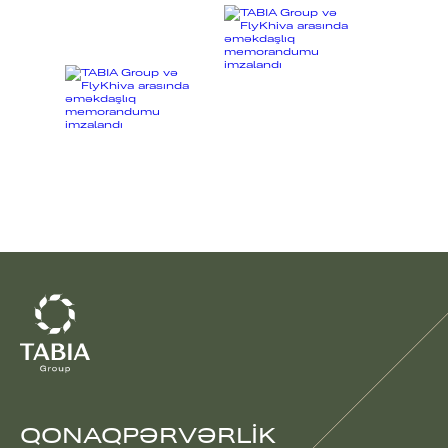
QONAQPƏRVƏRLIK