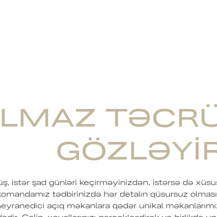
LMAZ TƏCRÜB
GÖZLƏYI
rüş, istər şad günləri keçirməyinizdən, istərsə də xüs
komandamız tədbirinizdə hər detalın qüsursuz olmasın
heyranedici açıq məkanlara qədər unikal məkanlarımız 
ədir. Gəlin, xəyallarınızı gerçəkləşdirək və birlikdə 