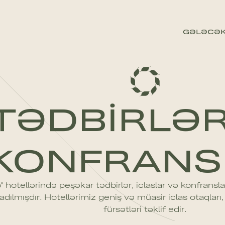
GƏLƏCƏK
TƏDBIRLƏR
KONFRANS
" hotellərində peşəkar tədbirlər, iclaslar və konfra
adılmışdır. Hotellərimiz geniş və müasir iclas otaqları,
fürsətləri təklif edir.