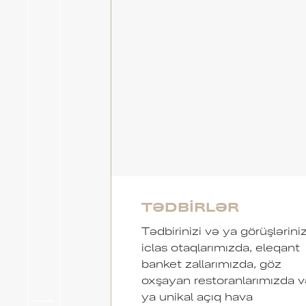
TƏDBIRLƏR
Tədbirinizi və ya görüşləriniz
iclas otaqlarımızda, eleqant
banket zallarımızda, göz
oxşayan restoranlarımızda v
ya unikal açıq hava