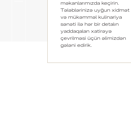
məkanlarımızda keçirin.
Tələblərinizə uyğun xidmət
və mükəmməl kulinariya
sənəti ilə hər bir detalın
yaddaqalan xatirəyə
çevrilməsi üçün əlimizdən
gələni edirik.