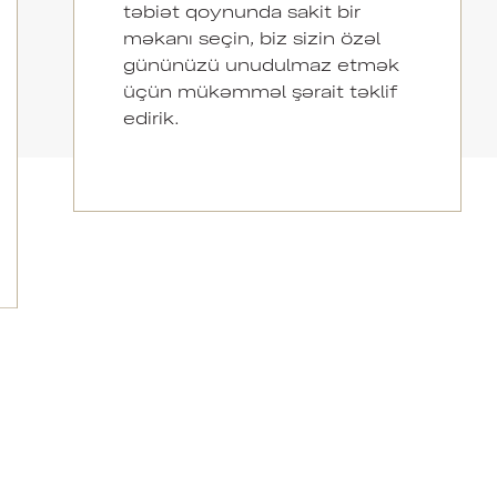
təbiət qoynunda sakit bir
məkanı seçin, biz sizin özəl
gününüzü unudulmaz etmək
üçün mükəmməl şərait təklif
edirik.