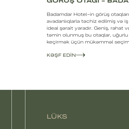
GÖRÜŞ OTAĞI - BAD
Badamdar Hotel-in görüş otaqları
avadanlıqlarla təchiz edilmiş və i
ideal şərait yaradır. Geniş, rahat 
təmin olunmuş bu otaqlar, uğurlu 
keçirmək üçün mükəmməl seçimd
KƏŞF EDIN
LÜKS