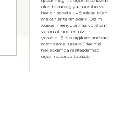
qazanmağınız üçün sizə lazım
olan texnologiya, təcrübə və
hər bir şəraitə uyğunlaşa bilən
məkanlar təklif edirik. Bizim
xüsusi menyularımız və ilham
verən atmosferimiz,
yaradıcılığınızı qığılcımlandıran
mavi səma, təsəvvürlərinizi
hər addımda reallaşdırmaq
üçün nəzərdə tutulub.