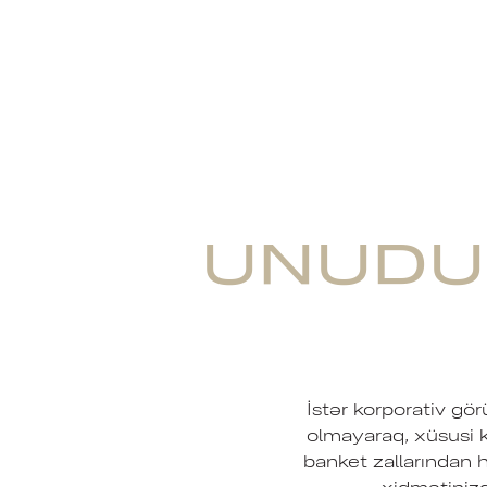
UNUDU
İstər korporativ gö
olmayaraq, xüsusi 
banket zallarından 
xidmətinizd