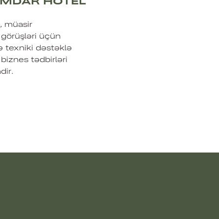
AMDAR HOTEL
, müasir
ş görüşləri üçün
və texniki dəstəklə
biznes tədbirləri
ir.