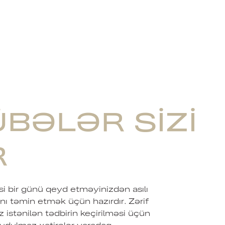
ƏLƏR SIZI
R
usi bir günü qeyd etməyinizdən asılı
ı təmin etmək üçün hazırdır. Zərif
istənilən tədbirin keçirilməsi üçün
unudulmaz xatirələr yaradaq.