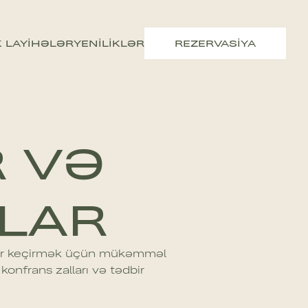
 LAYIHƏLƏR
YENILIKLƏR
REZERVASIYA
 VƏ
LAR
nslar keçirmək üçün mükəmməl
 konfrans zalları və tədbir