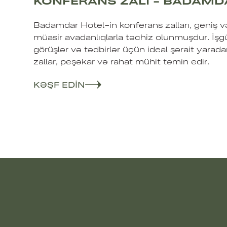
KONFERANS ZALI - BADAMD
Badamdar Hotel-in konferans zalları, geniş v
müasir avadanlıqlarla təchiz olunmuşdur. İşg
görüşlər və tədbirlər üçün ideal şərait yarad
zallar, peşəkar və rahat mühit təmin edir.
KƏŞF EDIN