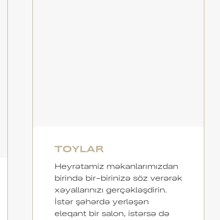
TOYLAR
Heyrətamiz məkanlarımızdan
birində bir-birinizə söz verərək
xəyallarınızı gerçəkləşdirin.
İstər şəhərdə yerləşən
eleqant bir salon, istərsə də