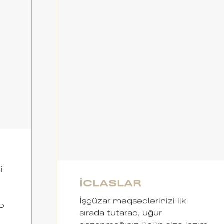
i
İCLASLAR
İşgüzar məqsədlərinizi ilk
ə
sırada tutaraq, uğur