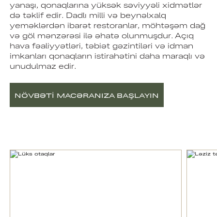
yanaşı, qonaqlarına yüksək səviyyəli xidmətlər
də təklif edir. Dadlı milli və beynəlxalq
yeməklərdən ibarət restoranlar, möhtəşəm dağ
və göl mənzərəsi ilə əhatə olunmuşdur. Açıq
hava fəaliyyətləri, təbiət gəzintiləri və idman
imkanları qonaqların istirahətini daha maraqlı və
unudulmaz edir.
NÖVBƏTI MACƏRANIZA BAŞLAYIN