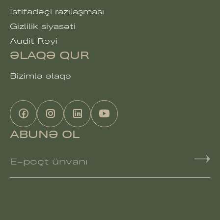
İstifadəçi razılaşması
Gizlilik siyasəti
Audit Rəyi
ƏLAQƏ QUR
Bizimlə əlaqə
ABUNƏ OL
E-poçt ünvanı