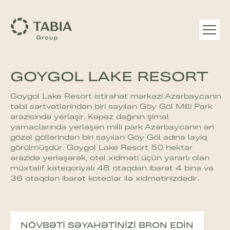
GOYGOL LAKE RESORT
Goygol Lake Resort istirahət mərkəzi Azərbaycanın
təbii sərtvətlərindən biri sayılan Göy Göl Milli Park
ərazisində yerləşir. Kəpəz dağının şimal
yamaclarında yerləşən milli park Azərbaycanın ən
gözəl göllərindən biri sayılan Göy Göl adına layiq
görülmüşdür. Goygol Lake Resort 50 hektar
ərazidə yerləşərək, otel xidməti üçün yararlı olan
müxtəlif kateqoriyalı 48 otaqdan ibarət 4 bina və
36 otaqdan ibarət koteclər ilə xidmətinizdədir.
NÖVBƏTI SƏYAHƏTINIZI BRON EDIN