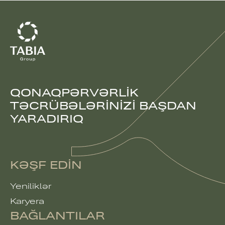
QONAQPƏRVƏRLIK
TƏCRÜBƏLƏRINIZI BAŞDAN
YARADIRIQ
KƏŞF EDIN
Yeniliklər
Karyera
BAĞLANTILAR