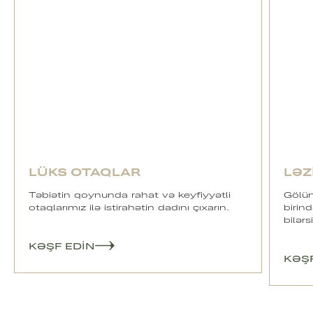
LÜKS OTAQLAR
LƏZ
Təbiətin qoynunda rahat və keyfiyyətli
Gölün
otaqlarımız ilə istirahətin dadını çıxarın.
birin
bilərs
KƏŞF EDIN
KƏŞ