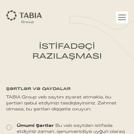
İSTIFADƏÇI
RAZILAŞMASI
ŞƏRTLƏR VƏ QAYDALAR
TABIA Group veb saytını ziyarət etməklə, bu
şərtləri qəbul etdiyinizi təsdiqləyirsiniz. Zəhmət
olmasa, bu şərtləri diqqətlə oxuyun:
Ümumi Şərtlər
Bu veb saytdan istifadə
etdiyiniz zaman, qanunvericiliyə uyğun olaraq