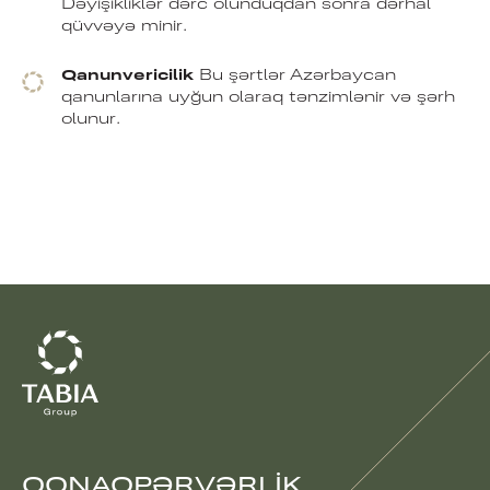
Dəyişikliklər dərc olunduqdan sonra dərhal
qüvvəyə minir.
Qanunvericilik
Bu şərtlər Azərbaycan
qanunlarına uyğun olaraq tənzimlənir və şərh
olunur.
QONAQPƏRVƏRLIK