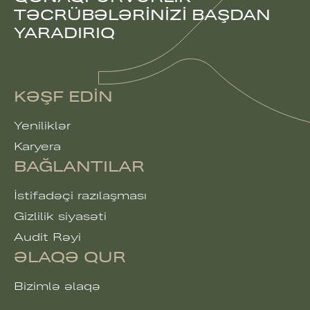
TƏCRÜBƏLƏRINIZI BAŞDAN
YARADIRIQ
KƏŞF EDIN
Yeniliklər
Karyera
BAĞLANTILAR
İstifadəçi razılaşması
Gizlilik siyasəti
Audit Rəyi
ƏLAQƏ QUR
Bizimlə əlaqə