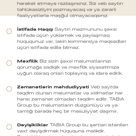
hərəkət etməyə razılaşırsınız. Siz veb saytın
təhlükəsizliyini pozmayacaq və ya zərərli
fəaliyyətlərlə məşğul olmayacaqsınız.
İstifadə Haqqı
Saytın məzmununu şəxsi
istifadə üçün yükləmək və paylaşmaq
hüququnuz var, lakin kommersiya məqsədləri
üçün istifadə edilə bilməz.
Məxfilik
Biz sizin şəxsi məlumatlarınızı
qorumağa sadiqik və məxfilik siyasətimizə
uyğun olaraq onları toplayırıq və idarə edirik.
Zəmanətlərin məhdudiyyəti
Veb saytda
təqdim olunan məlumatlar və xidmətlər hər
hansı zəmanət olmadan təqdim edilir. TABIA
Group bu məlumatların düzgünlüyü və ya
tamlığı barədə heç bir məsuliyyət daşımır.
Dəyişikliklər
TABIA Group bu şərtləri istənilən
vaxt dəyişdirmək hüququna malikdir.